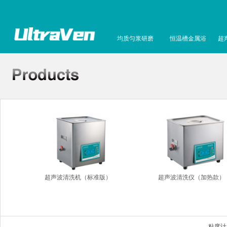
均质匀浆研磨
恒温槽金属浴
超
超声波清洗机（标准版）
超声波清洗仪（加热款）
粘度计