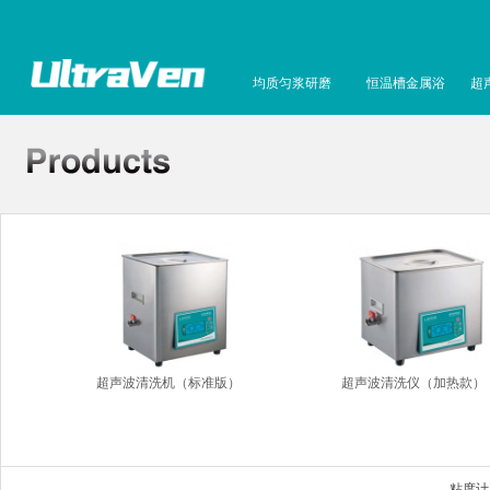
均质匀浆研磨
恒温槽金属浴
超
超声波清洗机（标准版）
超声波清洗仪（加热款）
粘度计