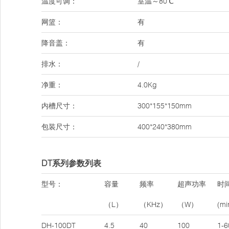
温度可调：
室温～80℃
网篮：
有
降音盖：
有
排水：
/
净重：
4.0Kg
内槽尺寸：
300*155*150mm
包装尺寸：
400*240*380mm
DT系列参数列表
型号：
容量
频率
超声功率
时
（L）
（KHz）
（W）
(mi
DH-100DT
4.5
40
100
1-6