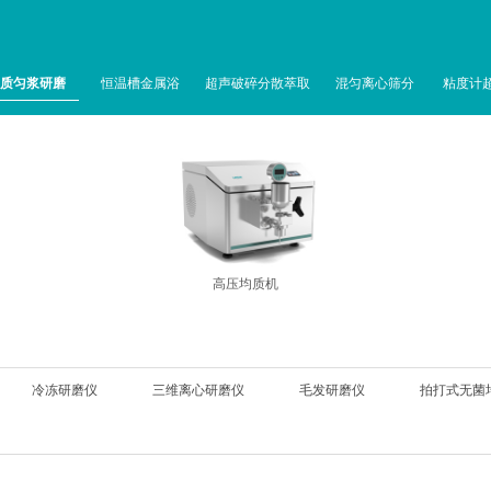
质匀浆研磨
恒温槽金属浴
超声破碎分散萃取
混匀离心筛分
粘度计
高压均质机
冷冻研磨仪
三维离心研磨仪
毛发研磨仪
拍打式无菌