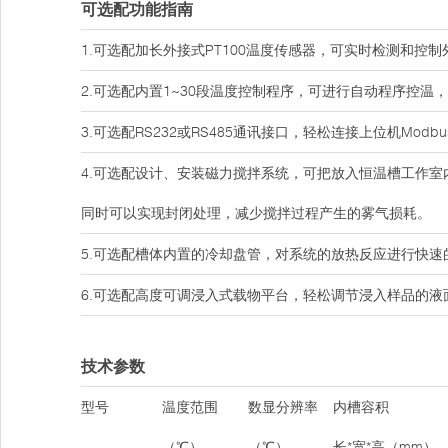
可选配功能指南
1.可选配加长外接式PT100温度传感器，可实时检测和控
2.可选配内置1~30段温度控制程序，可进行自动程序控温
3.可选配RS232或RS485通讯接口，轻松连接上位机Modb
4.可选配设计、安装磁力搅拌系统，可把放入恒温槽工作
同时可以实现封闭处理，减少搅拌过程产生的雾气损耗。
5.可选配槽体内置的冷却盘管，对系统的放热反应进行快速
6.可选配高度可调浸入式载物平台，轻松调节浸入样品的液
技术参数
型号
温度范围
数显分辨率
内槽容积
（℃）
（℃）
长*宽*高（mm）