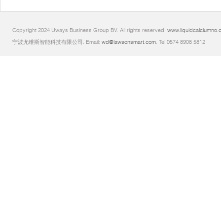
Copyright 2024 Uways Business Group BV. All rights reserved.
www.liquidcalciumno.
宁波尤维斯智能科技有限公司. Email:
wd@lawsonsmart.com
. Tel:0574 8908 5812