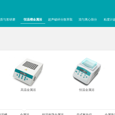
质匀浆研磨
恒温槽金属浴
超声破碎分散萃取
混匀离心筛分
粘度计
高温金属浴
恒温金属浴
恒温槽
金属浴
恒温振荡金属浴
干式氮吹仪
金属珠