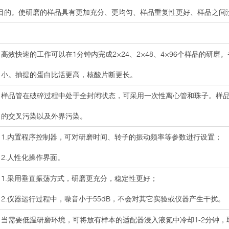
目的。使研磨的样品具有更加充分、更均匀、样品重复性更好、样品之间
高效快速的工作可以在1分钟内完成2×24、2×48、4×96个样品的研
小。抽提的蛋白比活更高，核酸片断更长。
样品管在破碎过程中处于全封闭状态，可采用一次性离心管和珠子。样
的交叉污染以及外界污染。
1.内置程序控制器，可对研磨时间、转子的振动频率等参数进行设置；
2.人性化操作界面。
1.采用垂直振荡方式，研磨更充分，稳定性更好；
2.仪器运行过程中，噪音小于55dB，不会对其它实验或仪器产生干扰。
当需要低温研磨环境，可将放有样本的适配器浸入液氮中冷却1-2分钟