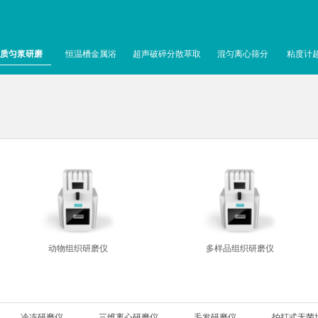
质匀浆研磨
恒温槽金属浴
超声破碎分散萃取
混匀离心筛分
粘度计
动物组织研磨仪
多样品组织研磨仪
冷冻研磨仪
三维离心研磨仪
毛发研磨仪
拍打式无菌