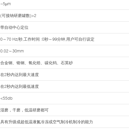
~5µm
(可接纳研磨罐数)>2
带自动中心定位
0～70 Hz/秒,工作时间 :0秒～99分钟,用户可自行设定
0.02～30mm
合金钢、铬钢、氧化锆、碳化钨、石英砂
在2秒内达到最大速度
在2秒内达到最低速度
<55db
湿磨，干磨，低温研磨都可
具有升级成超低温液氮冷冻或空气制冷机制冷的能力