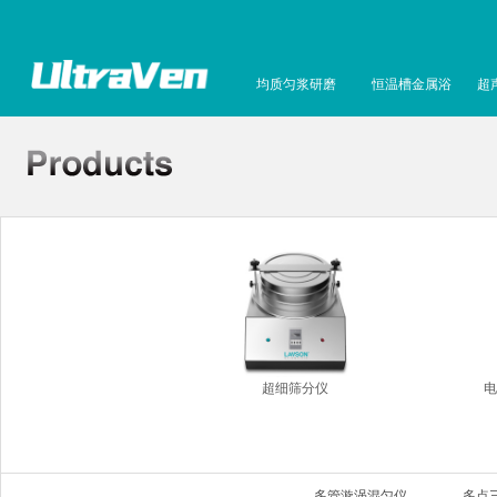
均质匀浆研磨
恒温槽金属浴
超
超细筛分仪
电
多管漩涡混匀仪
多点